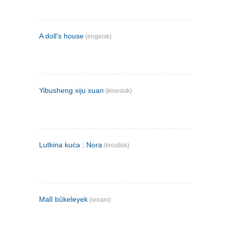
A doll's house
(engelsk)
Yibusheng xiju xuan
(kinesisk)
Lutkina kuća : Nora
(kroatisk)
Malî bûkeleyek
(sorani)