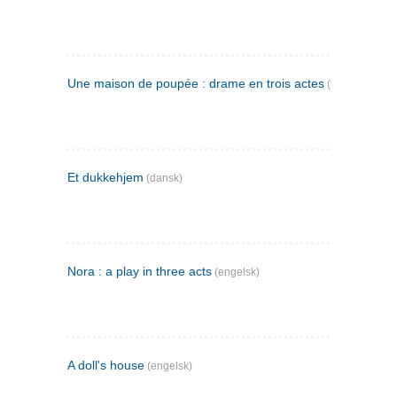
Une maison de poupée : drame en trois actes
(fransk)
Et dukkehjem
(dansk)
Nora : a play in three acts
(engelsk)
A doll's house
(engelsk)