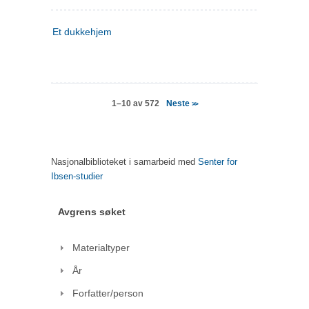
Et dukkehjem
Neste
1–10 av 572
>>
Nasjonalbiblioteket i samarbeid med
Senter for
Ibsen-studier
Avgrens søket
Materialtyper
År
Forfatter/person