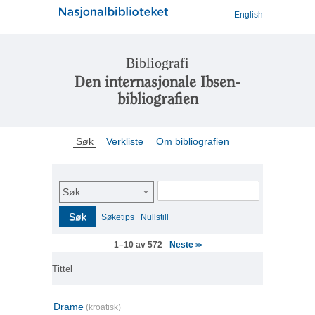
English
Bibliografi
Den internasjonale Ibsen-
bibliografien
Søk
Verkliste
Om bibliografien
Søk
Søk
Søketips
Nullstill
Neste
1–10 av 572
>>
Tittel
Drame
(kroatisk)