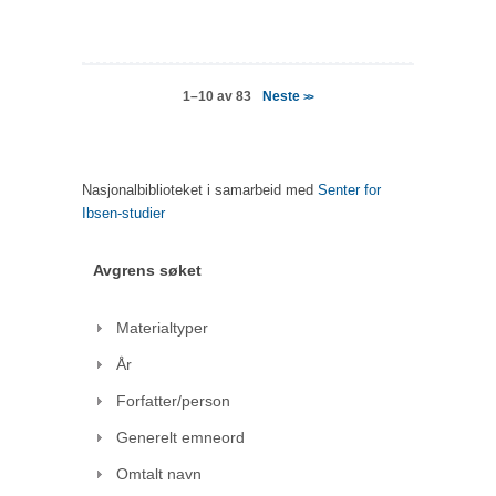
Neste
1–10 av 83
>>
Nasjonalbiblioteket i samarbeid med
Senter for
Ibsen-studier
Avgrens søket
Materialtyper
År
Forfatter/person
Generelt emneord
Omtalt navn