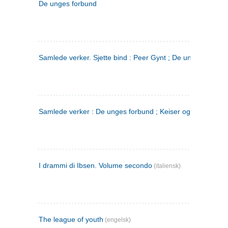
De unges forbund
Samlede verker. Sjette bind : Peer Gynt ; De unges Forbu
Samlede verker : De unges forbund ; Keiser og Galilæer. 3
I drammi di Ibsen. Volume secondo
(italiensk)
The league of youth
(engelsk)