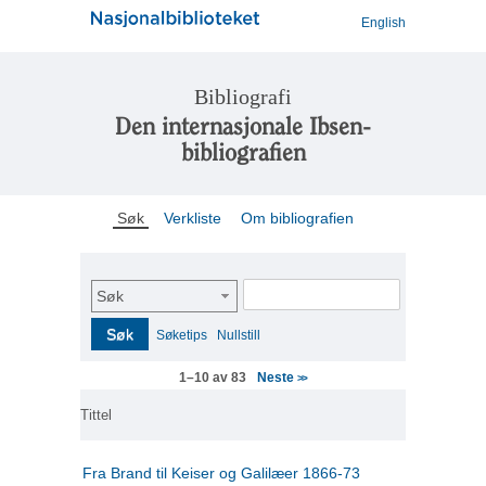
English
Bibliografi
Den internasjonale Ibsen-
bibliografien
Søk
Verkliste
Om bibliografien
Søk
Søk
Søketips
Nullstill
Neste
1–10 av 83
>>
Tittel
Fra Brand til Keiser og Galilæer 1866-73