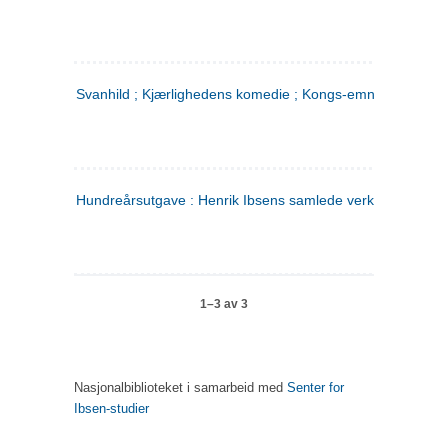
Svanhild ; Kjærlighedens komedie ; Kongs-emnerne
Hundreårsutgave : Henrik Ibsens samlede verker. 4
1–3 av 3
Nasjonalbiblioteket i samarbeid med
Senter for
Ibsen-studier