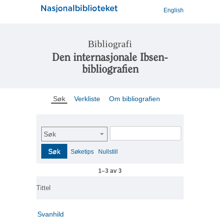
English
Bibliografi
Den internasjonale Ibsen-
bibliografien
Søk
Verkliste
Om bibliografien
Søk
Søk
Søketips
Nullstill
1–3 av 3
Tittel
Svanhild