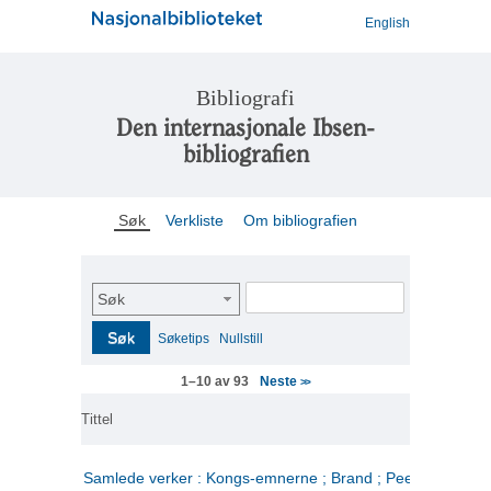
English
Bibliografi
Den internasjonale Ibsen-
bibliografien
Søk
Verkliste
Om bibliografien
Søk
Søk
Søketips
Nullstill
Neste
1–10 av 93
>>
Tittel
Samlede verker : Kongs-emnerne ; Brand ; Peer Gynt. 2