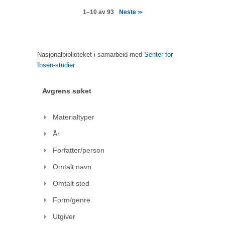
Neste
1–10 av 93
>>
Nasjonalbiblioteket i samarbeid med
Senter for
Ibsen-studier
Avgrens søket
Materialtyper
År
Forfatter/person
Omtalt navn
Omtalt sted
Form/genre
Utgiver