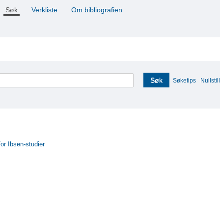
Søk
Verkliste
Om bibliografien
Søk
Søketips
Nullstill
for Ibsen-studier