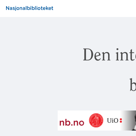
Den int
b