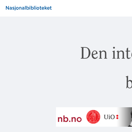
Den int
b