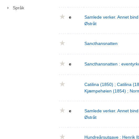
Språk
e
Samlede verker. Annet bind 
Østråt
Sancthansnatten
e
Sancthansnatten : eventyrko
Catilina (1850) ; Catilina (
Kjæmpehøien (1854) ; Norm
e
Samlede verker. Annet bind 
Østråt
Hundreårsutgave : Henrik I