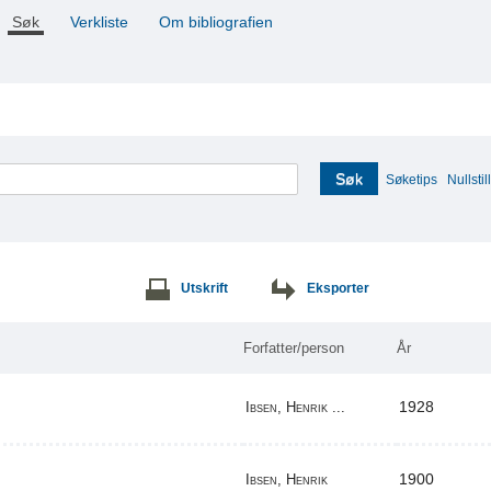
Søk
Verkliste
Om bibliografien
Søk
Søketips
Nullstill
Utskrift
Eksporter
Forfatter/person
År
1928
Ibsen, Henrik ...
1900
Ibsen, Henrik