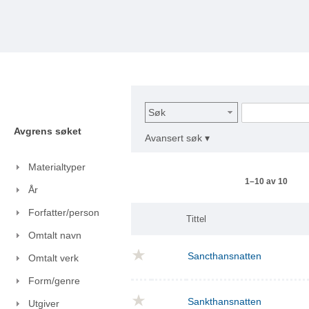
Søk
Avgrens søket
Avansert søk ▾
Materialtyper
1–10 av 10
År
Forfatter/person
Tittel
Omtalt navn
Sancthansnatten
Omtalt verk
Form/genre
Sankthansnatten
Utgiver