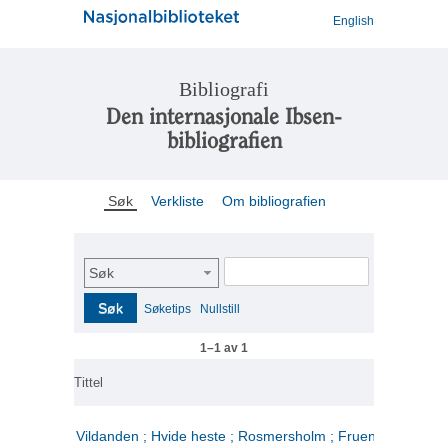
English
Bibliografi
Den internasjonale Ibsen-
bibliografien
Søk
Verkliste
Om bibliografien
Søk
Søk
Søketips
Nullstill
1–1 av 1
Tittel
Vildanden ; Hvide heste ; Rosmersholm ; Fruen fra havet