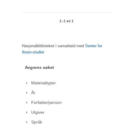
1–1 av 1
Nasjonalbiblioteket i samarbeid med
Senter for
Ibsen-studier
Avgrens søket
Materialtyper
År
Forfatter/person
Utgiver
Språk