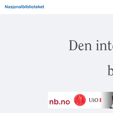
Den int
b