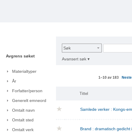
Søk
Avgrens søket
Avansert søk ▾
Materialtyper
Nest
1–10 av 183
År
Forfatter/person
Tittel
Generelt emneord
Samlede verker : Kongs-emn
Omtalt navn
Omtalt sted
Brand : dramatisch gedicht i
Omtalt verk