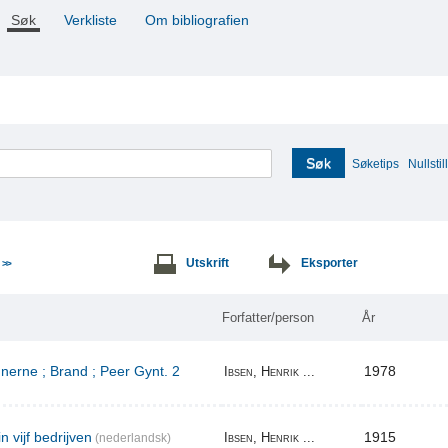
Søk
Verkliste
Om bibliografien
Søk
Søketips
Nullstill
e
Utskrift
Eksporter
>>
Forfatter/person
År
erne ; Brand ; Peer Gynt. 2
1978
Ibsen, Henrik ...
n vijf bedrijven
1915
Ibsen, Henrik ...
(nederlandsk)