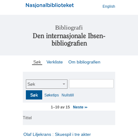
English
Bibliografi
Den internasjonale Ibsen-
bibliografien
Søk
Verkliste
Om bibliografien
Søk
Søk
Søketips
Nullstill
Neste
1–10 av 15
>>
Tittel
Olaf Liljekrans : Skuespil i tre akter