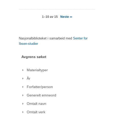
Neste
1–10 av 15
>>
Nasjonalbiblioteket i samarbeid med
Senter for
Ibsen-studier
Avgrens søket
Materialtyper
År
Forfatter/person
Generelt emneord
Omtalt navn
Omtalt verk