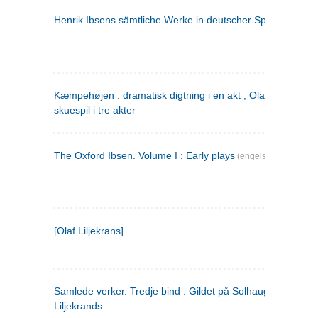
Henrik Ibsens sämtliche Werke in deutscher Sprache. 2
(ty
Kæmpehøjen : dramatisk digtning i en akt ; Olaf Liljekrans 
skuespil i tre akter
The Oxford Ibsen. Volume I : Early plays
(engelsk)
[Olaf Liljekrans]
Samlede verker. Tredje bind : Gildet på Solhaug ; Olaf
Liljekrands