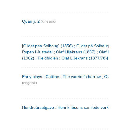
Quan ji. 2
(kinesisk)
[Gildet paa Solhoug] (1856) ; Gildet på Solhaug (1883) ;
Rypen i Justedal ; Olaf Liljekrans (1857) ; Olaf Liljekrans
(1902) ; Fjeldfuglen ; Olaf Liljekrans (1877/78)]
Early plays : Catiline ; The warrior's barrow ; Olaf Liljekran
(engelsk)
Hundreårsutgave : Henrik Ibsens samlede verker. 3