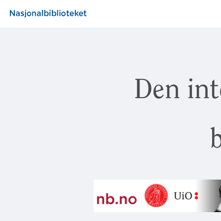
Den int
b