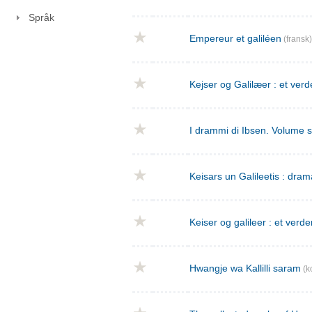
Språk
Empereur et galiléen
(fransk)
Kejser og Galilæer : et verd
I drammi di Ibsen. Volume 
Keisars un Galileetis : dra
Keiser og galileer : et verde
Hwangje wa Kallilli saram
(k