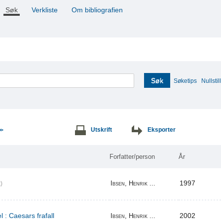
Søk
Verkliste
Om bibliografien
Søk
Søketips
Nullstill
Utskrift
Eksporter
>>
Forfatter/person
År
1997
Ibsen, Henrik ...
)
l : Caesars frafall
2002
Ibsen, Henrik ...