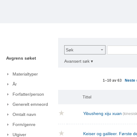
Søk
Avgrens søket
Avansert søk ▾
Materialtyper
Neste
1–10 av 63
År
Forfatter/person
Tittel
Generelt emneord
Yibusheng xiju xuan
(kinesisk
Omtalt navn
Form/genre
Keiser og galileer. Første de
Utgiver