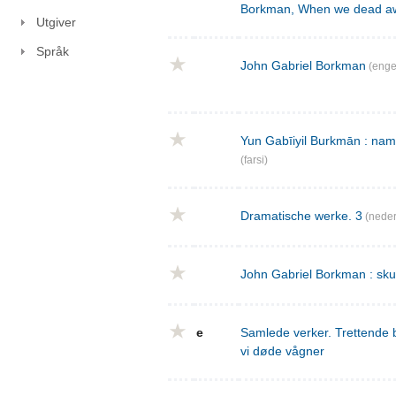
Borkman, When we dead a
Utgiver
Språk
John Gabriel Borkman
(enge
Yun Gabīiyil Burkmān : nama
(farsi)
Dramatische werke. 3
(neder
John Gabriel Borkman : skues
e
Samlede verker. Trettende 
vi døde vågner