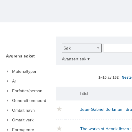
Søk
Avgrens søket
Avansert søk ▾
Materialtyper
Nest
1–10 av 162
År
Forfatter/person
Tittel
Generelt emneord
Jean-Gabriel Borkman : dr
Omtalt navn
Omtalt verk
The works of Henrik Ibsen : 
Form/genre