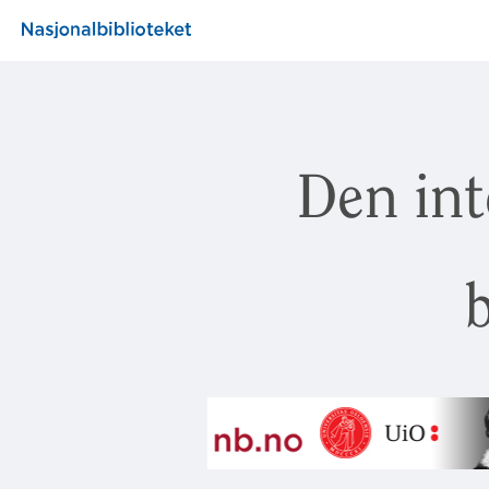
Den int
b