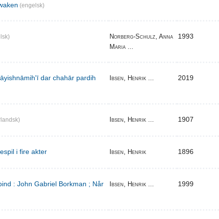
waken
(engelsk)
1993
Norberg-Schulz, Anna
lsk)
Maria ...
̄yishnāmihʹī dar chahār pardih
2019
Ibsen, Henrik ...
1907
Ibsen, Henrik ...
landsk)
pil i fire akter
1896
Ibsen, Henrik
bind : John Gabriel Borkman ; Når
1999
Ibsen, Henrik ...