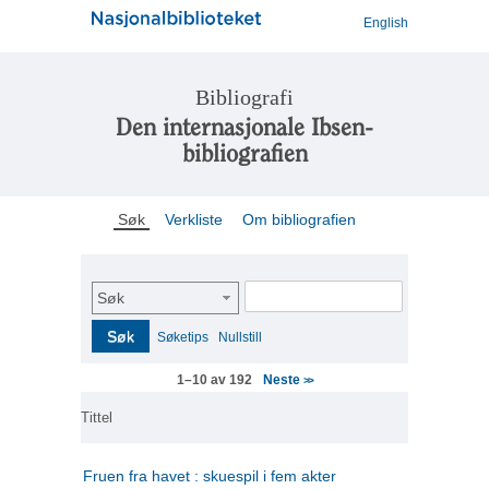
English
Bibliografi
Den internasjonale Ibsen-
bibliografien
Søk
Verkliste
Om bibliografien
Søk
Søk
Søketips
Nullstill
Neste
1–10 av 192
>>
Tittel
Fruen fra havet : skuespil i fem akter