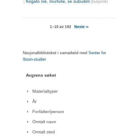
; Kogato nie, murtvite, se subudim
(bulgarsk)
Neste
1–10 av 192
>>
Nasjonalbiblioteket i samarbeid med
Senter for
Ibsen-studier
Avgrens søket
Materialtyper
År
Forfatter/person
Omtalt navn
Omtalt sted