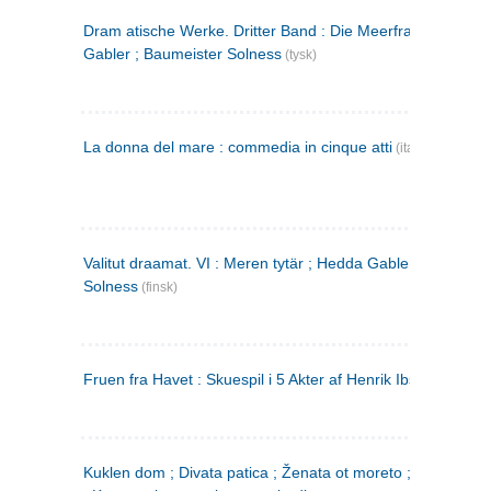
Dram atische Werke. Dritter Band : Die Meerfrau ; Hedda
Gabler ; Baumeister Solness
(tysk)
La donna del mare : commedia in cinque atti
(italiensk)
Valitut draamat. VI : Meren tytär ; Hedda Gabler ; Rakentaj
Solness
(finsk)
Fruen fra Havet : Skuespil i 5 Akter af Henrik Ibsen
Kuklen dom ; Divata patica ; Ženata ot moreto ; Malkijat Ejo