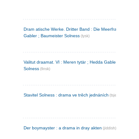
Dram atische Werke. Dritter Band : Die Meerfrau ; Hedda
Gabler ; Baumeister Solness
(tysk)
Valitut draamat. VI : Meren tytär ; Hedda Gabler ; Rakentaj
Solness
(finsk)
Stavitel Solness : drama ve trěch jednáních
(tsjekkisk)
Der boymayster : a drama in dray akten
(jiddish)