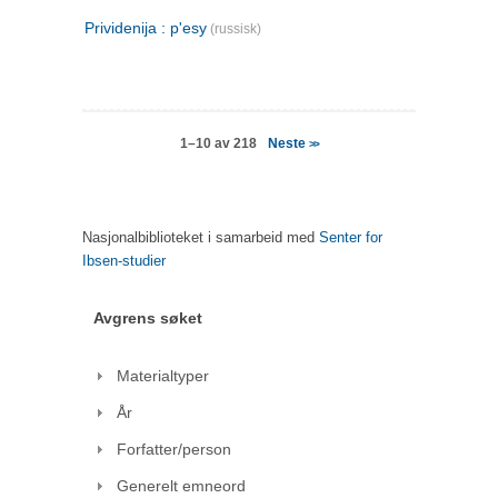
Prividenija : p'esy
(russisk)
Neste
1–10 av 218
>>
Nasjonalbiblioteket i samarbeid med
Senter for
Ibsen-studier
Avgrens søket
Materialtyper
År
Forfatter/person
Generelt emneord