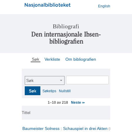
English
Bibliografi
Den internasjonale Ibsen-
bibliografien
Søk
Verkliste
Om bibliografien
Søk
Søk
Søketips
Nullstill
Neste
1–10 av 218
>>
Tittel
Baumeister Solness : Schauspiel in drei Akten
(tysk)