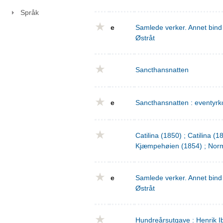
Språk
e
Samlede verker. Annet bind 
Østråt
Sancthansnatten
e
Sancthansnatten : eventyrko
Catilina (1850) ; Catilina (
Kjæmpehøien (1854) ; Norm
e
Samlede verker. Annet bind 
Østråt
Hundreårsutgave : Henrik I