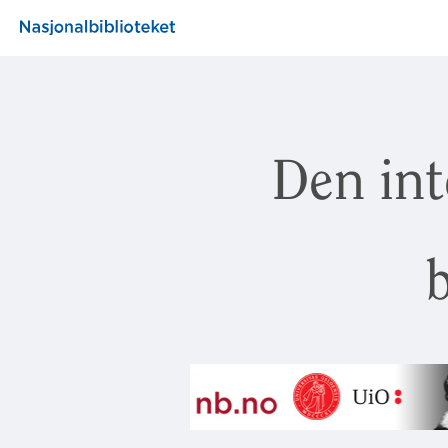
Den int
b