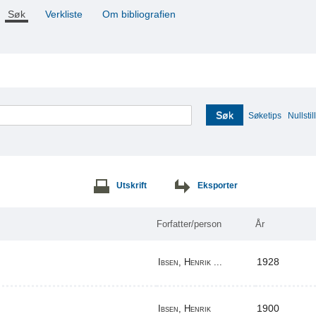
Søk
Verkliste
Om bibliografien
Søk
Søketips
Nullstill
Utskrift
Eksporter
Forfatter/person
År
1928
Ibsen, Henrik ...
1900
Ibsen, Henrik