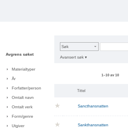
Søk
Avgrens søket
Avansert søk ▾
Materialtyper
1–10 av 10
År
Forfatter/person
Tittel
Omtalt navn
Sancthansnatten
Omtalt verk
Form/genre
Sankthansnatten
Utgiver