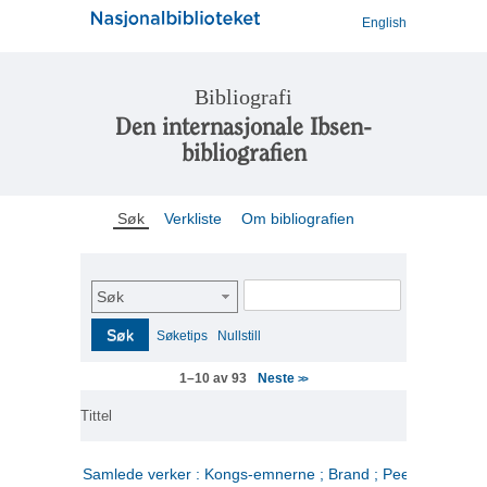
English
Bibliografi
Den internasjonale Ibsen-
bibliografien
Søk
Verkliste
Om bibliografien
Søk
Søk
Søketips
Nullstill
Neste
1–10 av 93
>>
Tittel
Samlede verker : Kongs-emnerne ; Brand ; Peer Gynt. 2