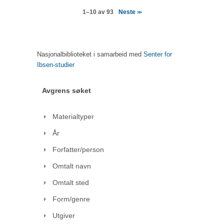
Neste
1–10 av 93
>>
Nasjonalbiblioteket i samarbeid med
Senter for
Ibsen-studier
Avgrens søket
Materialtyper
År
Forfatter/person
Omtalt navn
Omtalt sted
Form/genre
Utgiver