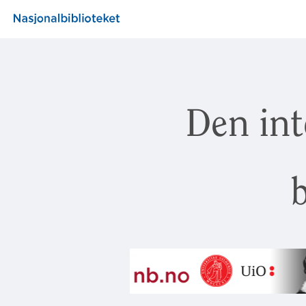
Den int
b