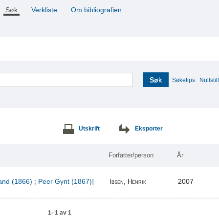
Søk
Verkliste
Om bibliografien
Søk
Søketips
Nullstill
Utskrift
Eksporter
Forfatter/person
År
and (1866) ; Peer Gynt (1867)]
2007
Ibsen, Henrik
1–1 av 1