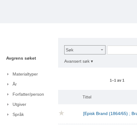
Søk
Avgrens søket
Avansert søk ▾
Materialtyper
1–1 av 1
År
Forfatter/person
Tittel
Utgiver
[Episk Brand (1864/65) ; Br
Språk