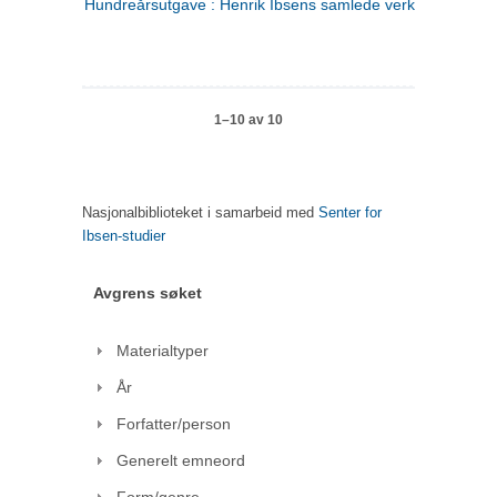
Hundreårsutgave : Henrik Ibsens samlede verker. 1
1–10 av 10
Nasjonalbiblioteket i samarbeid med
Senter for
Ibsen-studier
Avgrens søket
Materialtyper
År
Forfatter/person
Generelt emneord