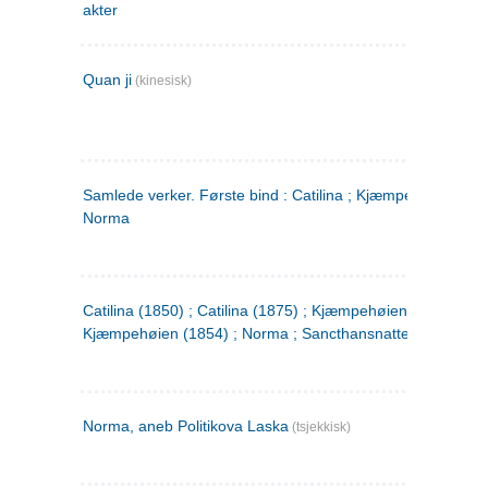
akter
Quan ji
(kinesisk)
Samlede verker. Første bind : Catilina ; Kjæmpehøien ;
Norma
Catilina (1850) ; Catilina (1875) ; Kjæmpehøien (1850) ;
Kjæmpehøien (1854) ; Norma ; Sancthansnatten
Norma, aneb Politikova Laska
(tsjekkisk)