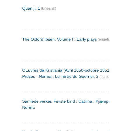
Quan ji. 1
(kinesisk)
The Oxford Ibsen. Volume I : Early plays
(engelsk)
OEuvres de Kristiania (Avril 1850-octobre 1851) : Poèmes 
Proses - Norma ; Le Tertre du Guerrier. 2
(fransk)
Samlede verker. Første bind : Catilina ; Kjæmpehøien ;
Norma