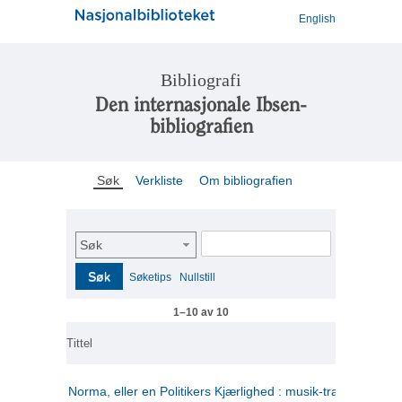
English
Bibliografi
Den internasjonale Ibsen-
bibliografien
Søk
Verkliste
Om bibliografien
Søk
Søk
Søketips
Nullstill
1–10 av 10
Tittel
Norma, eller en Politikers Kjærlighed : musik-tragedie i tre