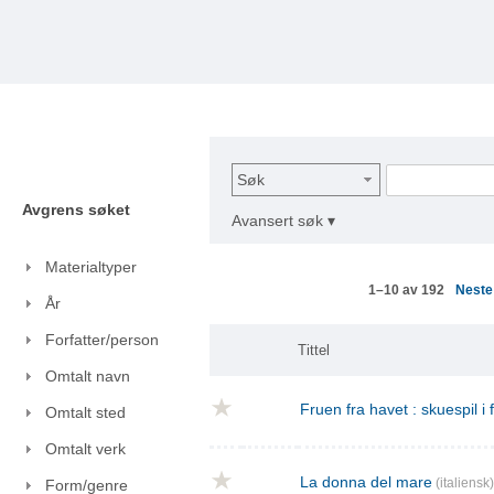
Søk
Avgrens søket
Avansert søk ▾
Materialtyper
Nest
1–10 av 192
År
Forfatter/person
Tittel
Omtalt navn
Fruen fra havet : skuespil i
Omtalt sted
Omtalt verk
La donna del mare
(italiensk)
Form/genre