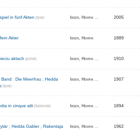
iel in fünf Akten
2005
Ibsen, Henrik ...
(tysk)
 fem Akter
1889
Ibsen, Henrik
ieciu aktach
1910
Ibsen, Henrik ...
(polsk)
r Band : Die Meerfrau ; Hedda
1907
Ibsen, Henrik ...
s
(tysk)
ia in cinque atti
1894
Ibsen, Henrik ...
(italiensk)
 tytär ; Hedda Gabler ; Rakentaja
1962
Ibsen, Henrik ...