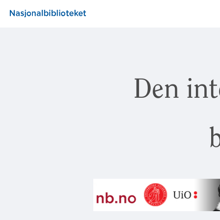
Den int
b