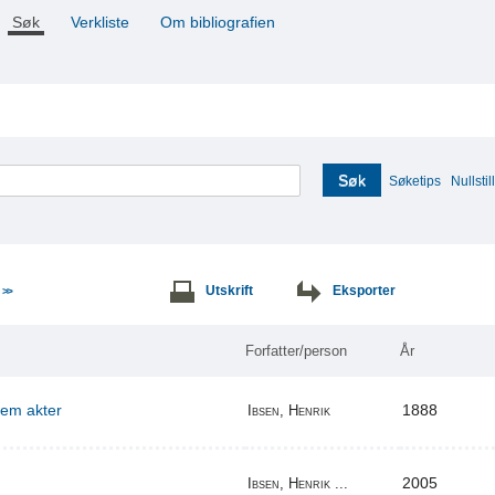
Søk
Verkliste
Om bibliografien
Søk
Søketips
Nullstill
e
Utskrift
Eksporter
>>
Forfatter/person
År
 fem akter
1888
Ibsen, Henrik
2005
Ibsen, Henrik ...