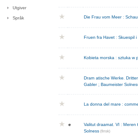
Utgiver
Die Frau vom Meer : Schausp
Språk
Fruen fra Havet : Skuespil i
Kobieta morska : sztuka w p
Dram atische Werke. Dritte
Gabler ; Baumeister Solnes
La donna del mare : commed
e
Valitut draamat. VI : Meren
Solness
(finsk)