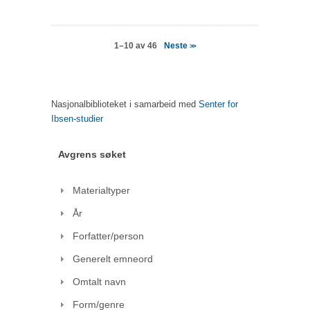
Neste
1–10 av 46
>>
Nasjonalbiblioteket i samarbeid med
Senter for
Ibsen-studier
Avgrens søket
Materialtyper
År
Forfatter/person
Generelt emneord
Omtalt navn
Form/genre