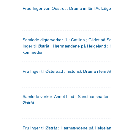
Frau Inger von Oestrot : Drama in fünf Aufzügen
(tysk)
Samlede digterverker. 1 : Catilina ; Gildet på Solhaug ; Fru
Inger til Østråt ; Hærmændene på Helgeland ; Kjærlighede
kommedie
Fru Inger til Østeraad : historisk Drama i fem Akter
Samlede verker. Annet bind : Sancthansnatten ; Fru Inger ti
Østråt
Fru Inger til Østråt ; Hærmændene på Helgeland