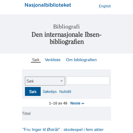
English
Bibliografi
Den internasjonale Ibsen-
bibliografien
Søk
Verkliste
Om bibliografien
Søk
Søk
Søketips
Nullstill
Neste
1–10 av 46
>>
Tittel
"Fru Inger til Østråt" : skodespel i fem akter