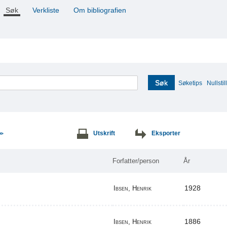
Søk
Verkliste
Om bibliografien
Søk
Søketips
Nullstill
Utskrift
Eksporter
>>
Forfatter/person
År
1928
Ibsen, Henrik
1886
Ibsen, Henrik