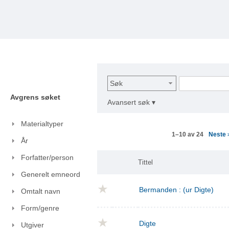
Søk
Avgrens søket
Avansert søk ▾
Materialtyper
Neste
1–10 av 24
År
Forfatter/person
Tittel
Generelt emneord
Bermanden : (ur Digte)
Omtalt navn
Form/genre
Digte
Utgiver