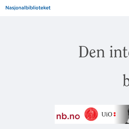
Den int
b