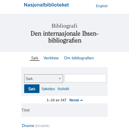
English
Bibliografi
Den internasjonale Ibsen-
bibliografien
Søk
Verkliste
Om bibliografien
Søk
Søk
Søketips
Nullstill
Neste
1–10 av 347
>>
Tittel
Drame
(kroatisk)