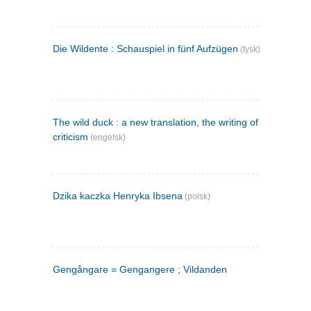
Die Wildente : Schauspiel in fünf Aufzügen
(tysk)
The wild duck : a new translation, the writing of the play,
criticism
(engelsk)
Dzika kaczka Henryka Ibsena
(polsk)
Gengångare = Gengangere ; Vildanden