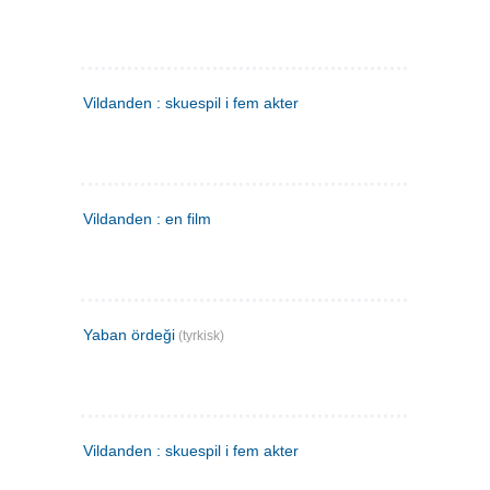
Vildanden : skuespil i fem akter
Vildanden : en film
Yaban ördeği
(tyrkisk)
Vildanden : skuespil i fem akter