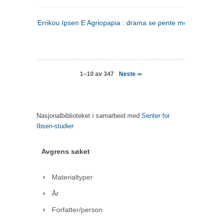
Errikou Ipsen E Agriopapia : drama se pente mere
(gresk)
Neste
1–10 av 347
>>
Nasjonalbiblioteket i samarbeid med
Senter for
Ibsen-studier
Avgrens søket
Materialtyper
År
Forfatter/person