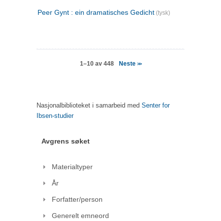
Peer Gynt : ein dramatisches Gedicht
(tysk)
Neste
1–10 av 448
>>
Nasjonalbiblioteket i samarbeid med
Senter for
Ibsen-studier
Avgrens søket
Materialtyper
År
Forfatter/person
Generelt emneord