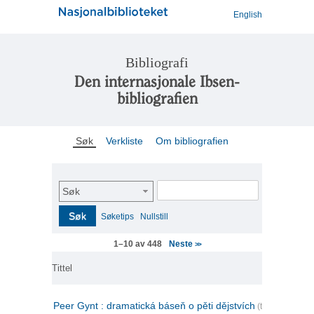
English
Bibliografi
Den internasjonale Ibsen-
bibliografien
Søk
Verkliste
Om bibliografien
Søk
Søk
Søketips
Nullstill
Neste
1–10 av 448
>>
Tittel
Peer Gynt : dramatická báseň o pěti dějstvích
(tsjekkisk)