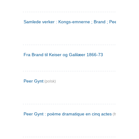
Samlede verker : Kongs-emnerne ; Brand ; Peer Gynt. 2
Fra Brand til Keiser og Galilæer 1866-73
Peer Gynt
(polsk)
Peer Gynt : poème dramatique en cinq actes
(fransk)