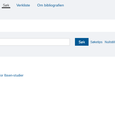
Søk
Verkliste
Om bibliografien
Søk
Søketips
Nullstill
for Ibsen-studier