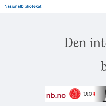
Den int
b