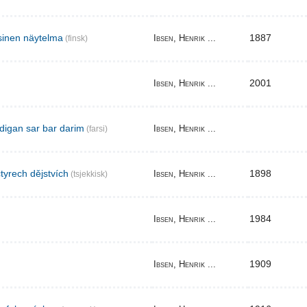
sinen näytelma
1887
Ibsen, Henrik ...
(finsk)
2001
Ibsen, Henrik ...
digan sar bar darim
Ibsen, Henrik ...
(farsi)
tyrech dějstvích
1898
Ibsen, Henrik ...
(tsjekkisk)
1984
Ibsen, Henrik ...
1909
Ibsen, Henrik ...