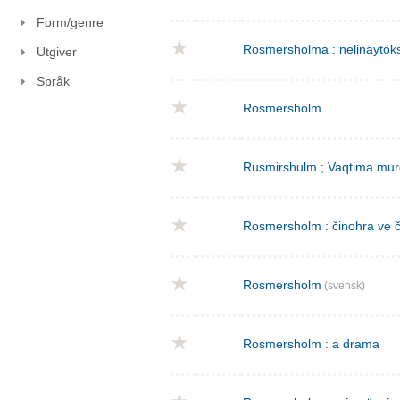
Form/genre
Rosmersholma : nelinäytök
Utgiver
Språk
Rosmersholm
Rusmirshulm ; Vaqtima mur
Rosmersholm : činohra ve č
Rosmersholm
(svensk)
Rosmersholm : a drama