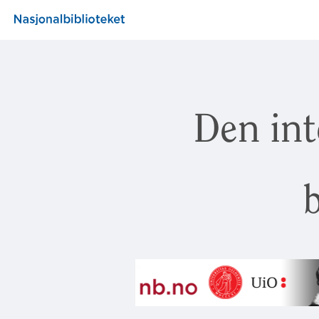
Den int
b