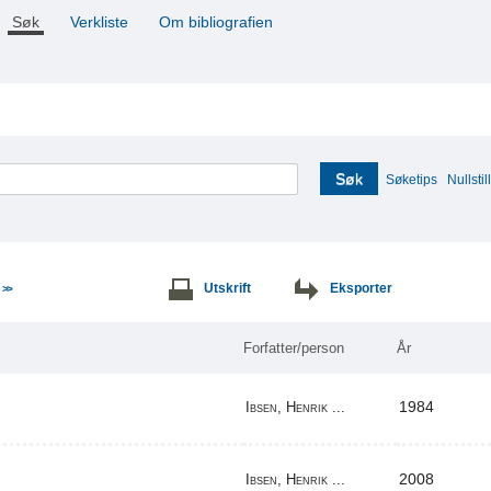
Søk
Verkliste
Om bibliografien
Søk
Søketips
Nullstill
e
Utskrift
Eksporter
>>
Forfatter/person
År
1984
Ibsen, Henrik ...
2008
Ibsen, Henrik ...