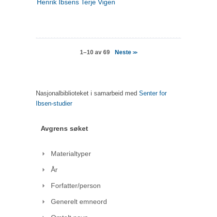
Henrik Ibsens Terje Vigen
Neste
1–10 av 69
>>
Nasjonalbiblioteket i samarbeid med
Senter for
Ibsen-studier
Avgrens søket
Materialtyper
År
Forfatter/person
Generelt emneord