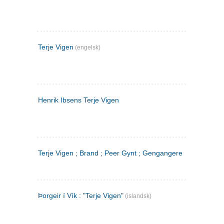
Terje Vigen
(engelsk)
Henrik Ibsens Terje Vigen
Terje Vigen ; Brand ; Peer Gynt ; Gengangere
Þorgeir í Vík : "Terje Vigen"
(islandsk)