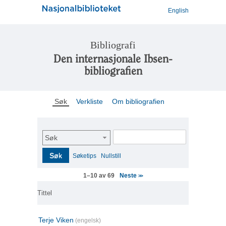
English
Bibliografi
Den internasjonale Ibsen-
bibliografien
Søk
Verkliste
Om bibliografien
Søk
Søk
Søketips
Nullstill
Neste
1–10 av 69
>>
Tittel
Terje Viken
(engelsk)