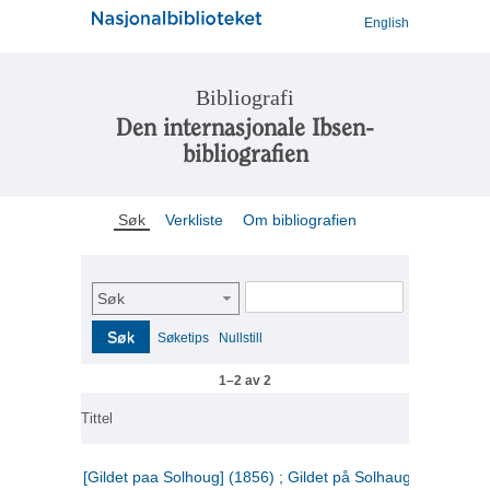
English
Bibliografi
Den internasjonale Ibsen-
bibliografien
Søk
Verkliste
Om bibliografien
Søk
Søk
Søketips
Nullstill
1–2 av 2
Tittel
[Gildet paa Solhoug] (1856) ; Gildet på Solhaug (1883) ;