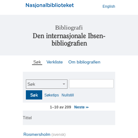
English
Bibliografi
Den internasjonale Ibsen-
bibliografien
Søk
Verkliste
Om bibliografien
Søk
Søk
Søketips
Nullstill
Neste
1–10 av 209
>>
Tittel
Rosmersholm
(svensk)