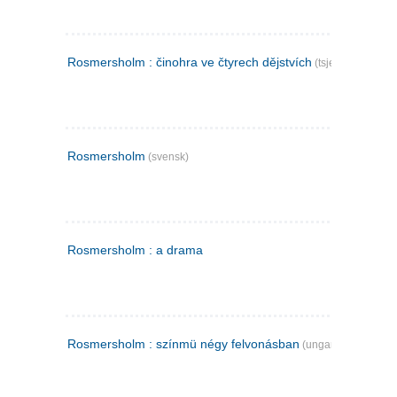
Rosmersholm : činohra ve čtyrech dějstvích
(tsjekkisk)
Rosmersholm
(svensk)
Rosmersholm : a drama
Rosmersholm : színmü négy felvonásban
(ungarsk)