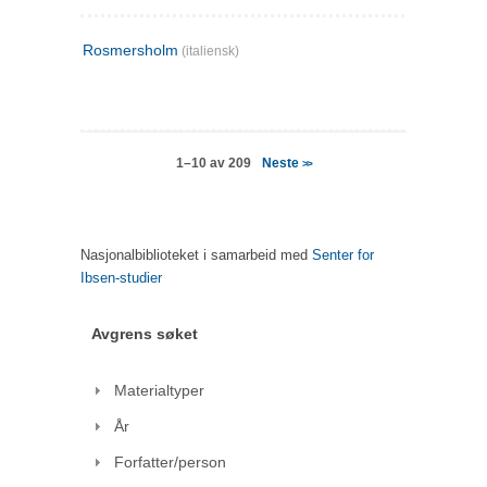
Rosmersholm
(italiensk)
Neste
1–10 av 209
>>
Nasjonalbiblioteket i samarbeid med
Senter for
Ibsen-studier
Avgrens søket
Materialtyper
År
Forfatter/person