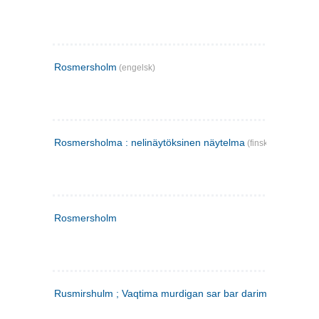
Rosmersholm
(engelsk)
Rosmersholma : nelinäytöksinen näytelma
(finsk)
Rosmersholm
Rusmirshulm ; Vaqtima murdigan sar bar darim
(farsi)