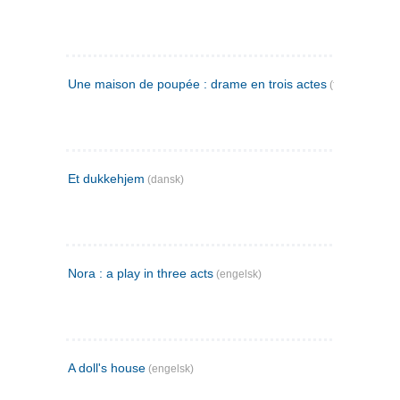
Une maison de poupée : drame en trois actes
(fransk)
Et dukkehjem
(dansk)
Nora : a play in three acts
(engelsk)
A doll's house
(engelsk)