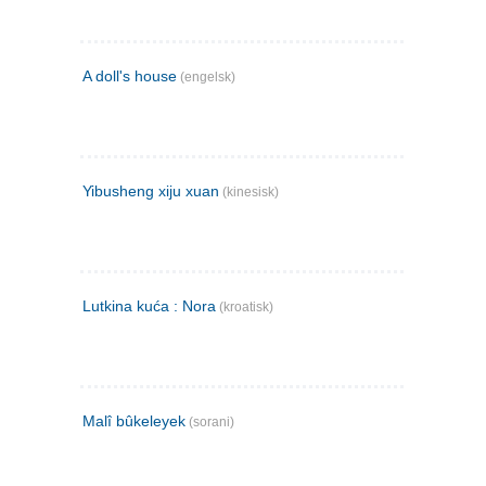
A doll's house
(engelsk)
Yibusheng xiju xuan
(kinesisk)
Lutkina kuća : Nora
(kroatisk)
Malî bûkeleyek
(sorani)