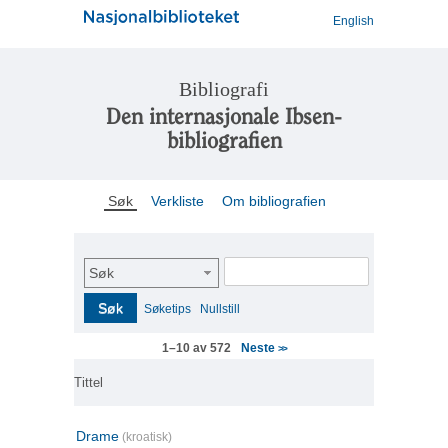
English
Bibliografi
Den internasjonale Ibsen-
bibliografien
Søk
Verkliste
Om bibliografien
Søk
Søk
Søketips
Nullstill
Neste
1–10 av 572
>>
Tittel
Drame
(kroatisk)