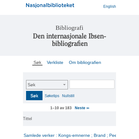
English
Bibliografi
Den internasjonale Ibsen-
bibliografien
Søk
Verkliste
Om bibliografien
Søk
Søk
Søketips
Nullstill
Neste
1–10 av 183
>>
Tittel
Samlede verker : Kongs-emnerne ; Brand ; Peer Gynt. 2