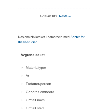
Neste
1–10 av 183
>>
Nasjonalbiblioteket i samarbeid med
Senter for
Ibsen-studier
Avgrens søket
Materialtyper
År
Forfatter/person
Generelt emneord
Omtalt navn
Omtalt sted