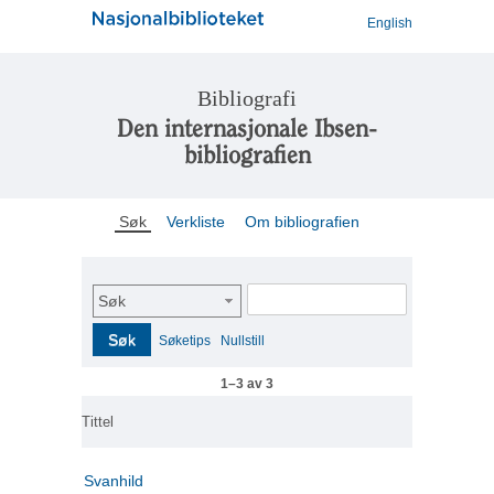
English
Bibliografi
Den internasjonale Ibsen-
bibliografien
Søk
Verkliste
Om bibliografien
Søk
Søk
Søketips
Nullstill
1–3 av 3
Tittel
Svanhild