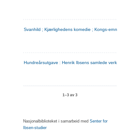
Svanhild ; Kjærlighedens komedie ; Kongs-emnerne
Hundreårsutgave : Henrik Ibsens samlede verker. 4
1–3 av 3
Nasjonalbiblioteket i samarbeid med
Senter for
Ibsen-studier