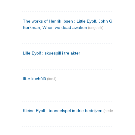
The works of Henrik Ibsen : Little Eyolf, John Gabriel
Borkman, When we dead awaken
(engelsk)
Lille Eyolf : skuespill i tre akter
īlf-e kuchūlū
(farsi)
Kleine Eyolf : tooneelspel in drie bedrijven
(nederlandsk)