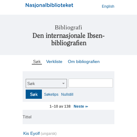
English
Bibliografi
Den internasjonale Ibsen-
bibliografien
Søk
Verkliste
Om bibliografien
Søk
Søk
Søketips
Nullstill
Neste
1–10 av 138
>>
Tittel
Kis Eyolf
(ungarsk)