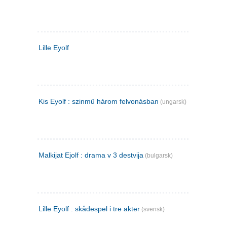
Lille Eyolf
Kis Eyolf : szinmű három felvonásban
(ungarsk)
Malkijat Ejolf : drama v 3 destvija
(bulgarsk)
Lille Eyolf : skådespel i tre akter
(svensk)