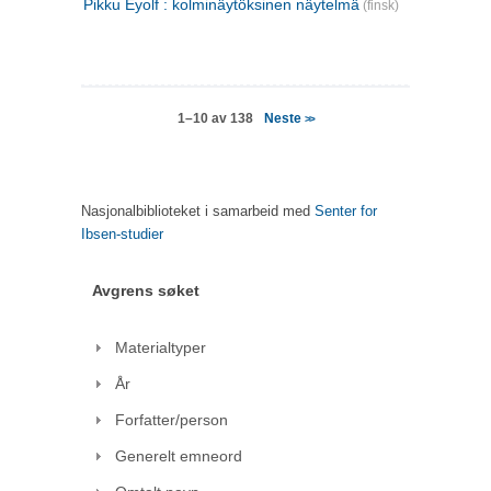
Pikku Eyolf : kolminäytöksinen näytelmä
(finsk)
Neste
1–10 av 138
>>
Nasjonalbiblioteket i samarbeid med
Senter for
Ibsen-studier
Avgrens søket
Materialtyper
År
Forfatter/person
Generelt emneord