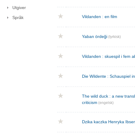
Utgiver
Vildanden : en film
Språk
Yaban ördeği
(tyrkisk)
Vildanden : skuespil i fem a
Die Wildente : Schauspiel i
The wild duck : a new transla
criticism
(engelsk)
Dzika kaczka Henryka Ibse