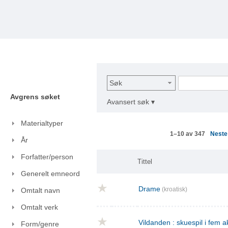
Søk
Avgrens søket
Avansert søk ▾
Materialtyper
Nest
1–10 av 347
År
Forfatter/person
Tittel
Generelt emneord
Drame
(kroatisk)
Omtalt navn
Omtalt verk
Vildanden : skuespil i fem a
Form/genre