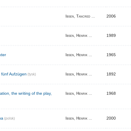
2006
Ibsen, Tancred ...
1989
Ibsen, Henrik ...
kter
1965
Ibsen, Henrik ...
n fünf Aufzügen
1892
Ibsen, Henrik ...
(tysk)
tion, the writing of the play,
1968
Ibsen, Henrik ...
na
2000
Ibsen, Henrik ...
(polsk)