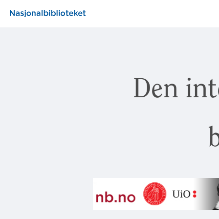
Den int
b