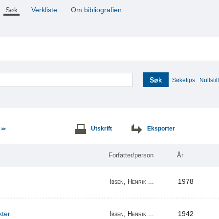
Søk
Verkliste
Om bibliografien
Søk
Søketips
Nullstill
e
Utskrift
Eksporter
>>
Forfatter/person
År
1978
Ibsen, Henrik ...
kter
1942
Ibsen, Henrik ...