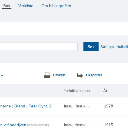
Søk
Verkliste
Om bibliografien
Søk
Søketips
Nullstill
e
Utskrift
Eksporter
>>
Forfatter/person
År
erne ; Brand ; Peer Gynt. 2
1978
Ibsen, Henrik ...
n vijf bedrijven
1915
Ibsen, Henrik ...
(nederlandsk)