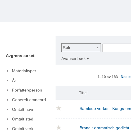
Søk
Avgrens søket
Avansert søk ▾
Materialtyper
Nest
1–10 av 183
År
Forfatter/person
Tittel
Generelt emneord
Samlede verker : Kongs-emn
Omtalt navn
Omtalt sted
Brand : dramatisch gedicht i
Omtalt verk