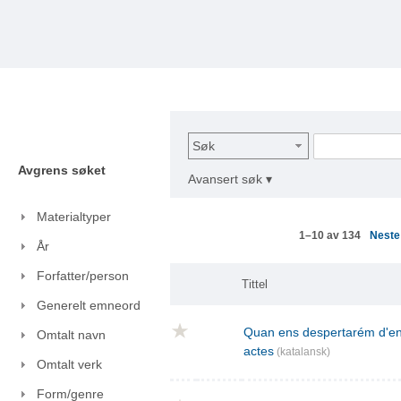
Søk
Avgrens søket
Avansert søk ▾
Materialtyper
Nest
1–10 av 134
År
Forfatter/person
Tittel
Generelt emneord
Quan ens despertarém d'ent
Omtalt navn
actes
(katalansk)
Omtalt verk
Form/genre