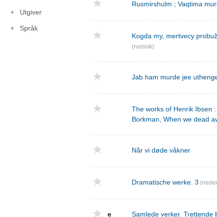
Rusmirshulm ; Vaqtima mur
Utgiver
Språk
Kogda my, mertvecy probužd
(russisk)
Jab ham murde jee utheng
The works of Henrik Ibsen : 
Borkman, When we dead a
Når vi døde våkner
Dramatische werke. 3
(neder
e
Samlede verker. Trettende 