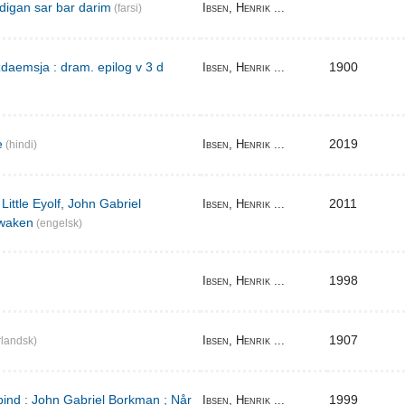
digan sar bar darim
Ibsen, Henrik ...
(farsi)
aemsja : dram. epilog v 3 d
1900
Ibsen, Henrik ...
e
2019
Ibsen, Henrik ...
(hindi)
Little Eyolf, John Gabriel
2011
Ibsen, Henrik ...
waken
(engelsk)
1998
Ibsen, Henrik ...
1907
Ibsen, Henrik ...
landsk)
bind : John Gabriel Borkman ; Når
1999
Ibsen, Henrik ...