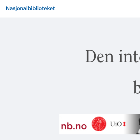
Den int
b