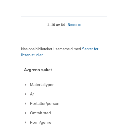
Neste
1–10 av 64
>>
Nasjonalbiblioteket i samarbeid med
Senter for
Ibsen-studier
Avgrens søket
Materialtyper
År
Forfatter/person
Omtalt sted
Form/genre