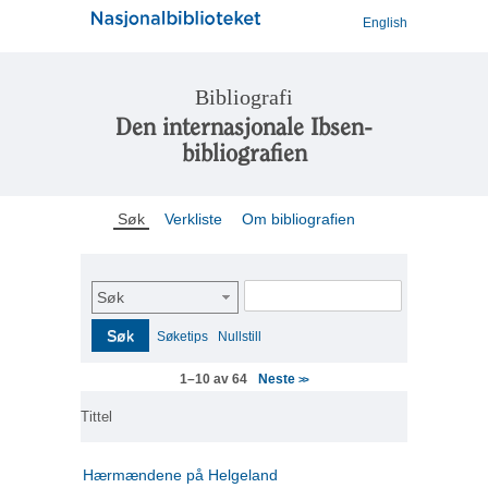
English
Bibliografi
Den internasjonale Ibsen-
bibliografien
Søk
Verkliste
Om bibliografien
Søk
Søk
Søketips
Nullstill
Neste
1–10 av 64
>>
Tittel
Hærmændene på Helgeland