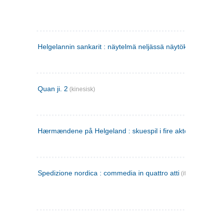
Helgelannin sankarit : näytelmä neljässä näytöksessä
(finsk
Quan ji. 2
(kinesisk)
Hærmændene på Helgeland : skuespil i fire akter
Spedizione nordica : commedia in quattro atti
(italiensk)