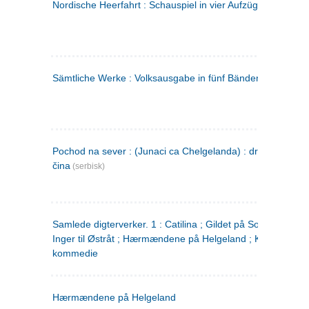
Nordische Heerfahrt : Schauspiel in vier Aufzügen
(tysk)
Sämtliche Werke : Volksausgabe in fünf Bänden
(tysk)
Pochod na sever : (Junaci ca Chelgelanda) : drama u četiri
čina
(serbisk)
Samlede digterverker. 1 : Catilina ; Gildet på Solhaug ; Fru
Inger til Østråt ; Hærmændene på Helgeland ; Kjærlighede
kommedie
Hærmændene på Helgeland