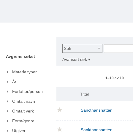
Søk
Avgrens søket
Avansert søk ▾
Materialtyper
1–10 av 10
År
Forfatter/person
Tittel
Omtalt navn
Sancthansnatten
Omtalt verk
Form/genre
Sankthansnatten
Utgiver