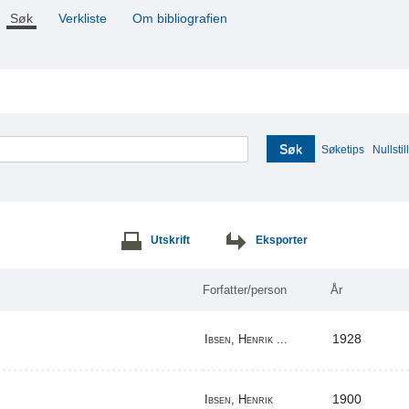
Søk
Verkliste
Om bibliografien
Søk
Søketips
Nullstill
Utskrift
Eksporter
Forfatter/person
År
1928
Ibsen, Henrik ...
1900
Ibsen, Henrik