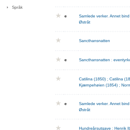
Språk
e
Samlede verker. Annet bind 
Østråt
Sancthansnatten
e
Sancthansnatten : eventyrko
Catilina (1850) ; Catilina (
Kjæmpehøien (1854) ; Norm
e
Samlede verker. Annet bind 
Østråt
Hundreårsutgave : Henrik I