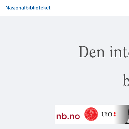
Den int
b