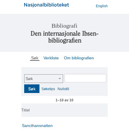
English
Bibliografi
Den internasjonale Ibsen-
bibliografien
Søk
Verkliste
Om bibliografien
Søk
Søk
Søketips
Nullstill
1–10 av 10
Tittel
Sancthansnatten