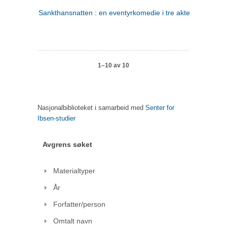
Sankthansnatten : en eventyrkomedie i tre akter
1–10 av 10
Nasjonalbiblioteket i samarbeid med
Senter for
Ibsen-studier
Avgrens søket
Materialtyper
År
Forfatter/person
Omtalt navn