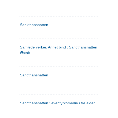
Sankthansnatten
Samlede verker. Annet bind : Sancthansnatten ; Fru Inger ti
Østråt
Sancthansnatten
Sancthansnatten : eventyrkomedie i tre akter