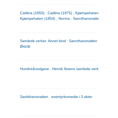
Catilina (1850) ; Catilina (1875) ; Kjæmpehøien (1850) ;
Kjæmpehøien (1854) ; Norma ; Sancthansnatten
Samlede verker. Annet bind : Sancthansnatten ; Fru Inger ti
Østråt
Hundreårsutgave : Henrik Ibsens samlede verker. 2
Sankthansnatten : eventyrkomedie i 3 akter