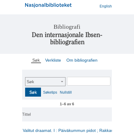
English
Bibliografi
Den internasjonale Ibsen-
bibliografien
Søk
Verkliste
Om bibliografien
Søk
Søk
Søketips
Nullstill
1–6 av 6
Tittel
Valitut draamat. I : Päiväkummun pidot ; Rakkauden kome