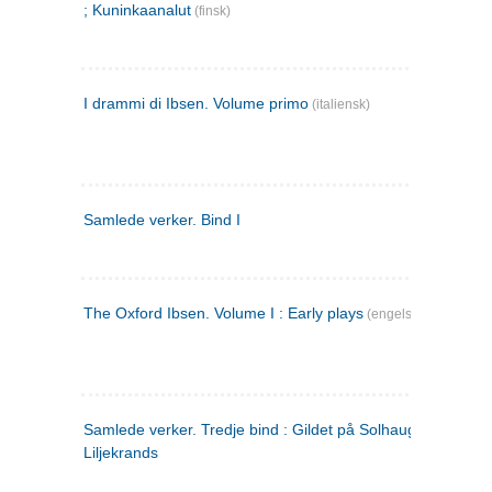
; Kuninkaanalut
(finsk)
I drammi di Ibsen. Volume primo
(italiensk)
Samlede verker. Bind I
The Oxford Ibsen. Volume I : Early plays
(engelsk)
Samlede verker. Tredje bind : Gildet på Solhaug ; Olaf
Liljekrands