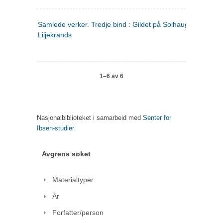
Samlede verker. Tredje bind : Gildet på Solhaug ; Olaf
Liljekrands
1–6 av 6
Nasjonalbiblioteket i samarbeid med
Senter for
Ibsen-studier
Avgrens søket
Materialtyper
År
Forfatter/person