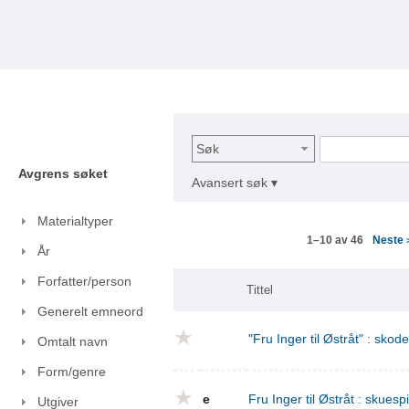
Søk
Avgrens søket
Avansert søk ▾
Materialtyper
Neste
1–10 av 46
År
Forfatter/person
Tittel
Generelt emneord
"Fru Inger til Østråt" : skod
Omtalt navn
Form/genre
e
Fru Inger til Østråt : skuespi
Utgiver