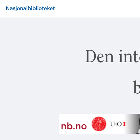
Den int
b