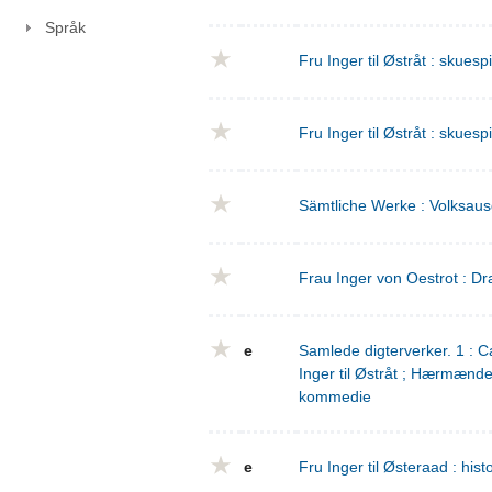
Språk
Fru Inger til Østråt : skuesp
Fru Inger til Østråt : skuesp
Sämtliche Werke : Volksaus
Frau Inger von Oestrot : Dr
e
Samlede digterverker. 1 : Ca
Inger til Østråt ; Hærmænd
kommedie
e
Fru Inger til Østeraad : his