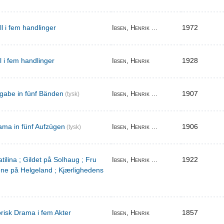
ill i fem handlinger
1972
Ibsen, Henrik ...
il i fem handlinger
1928
Ibsen, Henrik
gabe in fünf Bänden
1907
Ibsen, Henrik ...
(tysk)
ama in fünf Aufzügen
1906
Ibsen, Henrik ...
(tysk)
tilina ; Gildet på Solhaug ; Fru
1922
Ibsen, Henrik ...
ene på Helgeland ; Kjærlighedens
torisk Drama i fem Akter
1857
Ibsen, Henrik