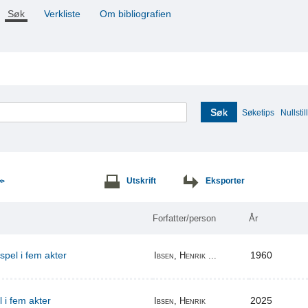
Søk
Verkliste
Om bibliografien
Søk
Søketips
Nullstill
Utskrift
Eksporter
>>
Forfatter/person
År
espel i fem akter
1960
Ibsen, Henrik ...
l i fem akter
2025
Ibsen, Henrik