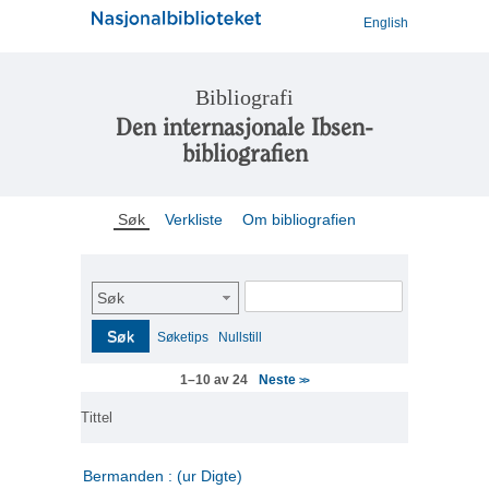
English
Bibliografi
Den internasjonale Ibsen-
bibliografien
Søk
Verkliste
Om bibliografien
Søk
Søk
Søketips
Nullstill
Neste
1–10 av 24
>>
Tittel
Bermanden : (ur Digte)