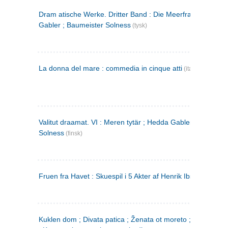
Dram atische Werke. Dritter Band : Die Meerfrau ; Hedda
Gabler ; Baumeister Solness
(tysk)
La donna del mare : commedia in cinque atti
(italiensk)
Valitut draamat. VI : Meren tytär ; Hedda Gabler ; Rakentaj
Solness
(finsk)
Fruen fra Havet : Skuespil i 5 Akter af Henrik Ibsen
Kuklen dom ; Divata patica ; Ženata ot moreto ; Malkijat Ejo