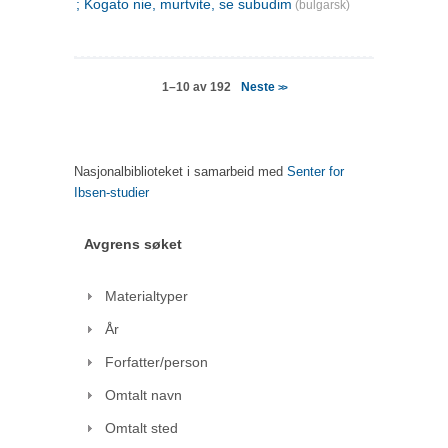
; Kogato nie, murtvite, se subudim
(bulgarsk)
Neste
1–10 av 192
>>
Nasjonalbiblioteket i samarbeid med
Senter for
Ibsen-studier
Avgrens søket
Materialtyper
År
Forfatter/person
Omtalt navn
Omtalt sted