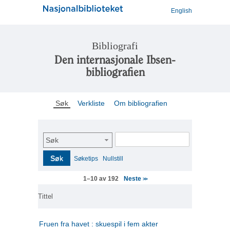
English
Bibliografi
Den internasjonale Ibsen-
bibliografien
Søk
Verkliste
Om bibliografien
Søk
Søk
Søketips
Nullstill
Neste
1–10 av 192
>>
Tittel
Fruen fra havet : skuespil i fem akter