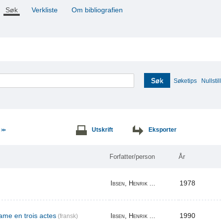
Søk
Verkliste
Om bibliografien
Søk
Søketips
Nullstill
e
Utskrift
Eksporter
>>
Forfatter/person
År
1978
Ibsen, Henrik ...
me en trois actes
1990
Ibsen, Henrik ...
(fransk)