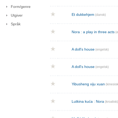
Form/genre
Et dukkehjem
(dansk)
Utgiver
Språk
Nora : a play in three acts
(e
A doll's house
(engelsk)
A doll's house
(engelsk)
Yibusheng xiju xuan
(kinesisk
Lutkina kuća : Nora
(kroatisk)