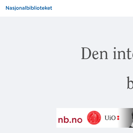
Den int
b