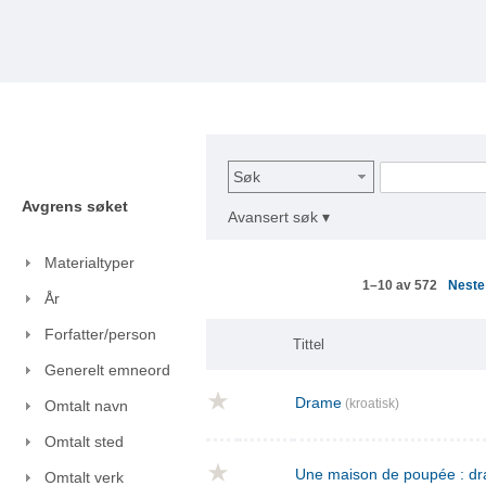
Søk
Avgrens søket
Avansert søk ▾
Materialtyper
Nest
1–10 av 572
År
Forfatter/person
Tittel
Generelt emneord
Drame
(kroatisk)
Omtalt navn
Omtalt sted
Une maison de poupée : dra
Omtalt verk