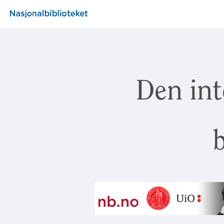
Den int
b