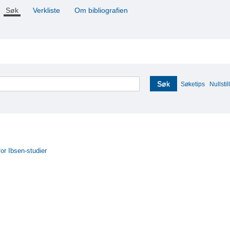
Søk
Verkliste
Om bibliografien
Søk
Søketips
Nullstill
for Ibsen-studier