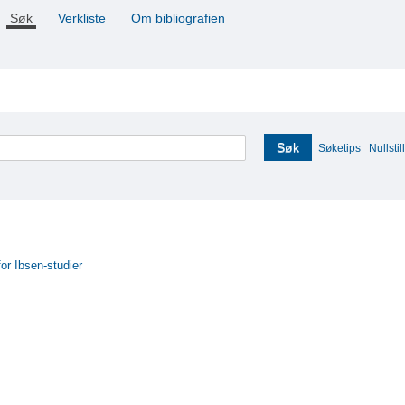
Søk
Verkliste
Om bibliografien
Søk
Søketips
Nullstill
for Ibsen-studier