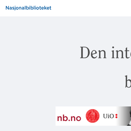
Den int
b