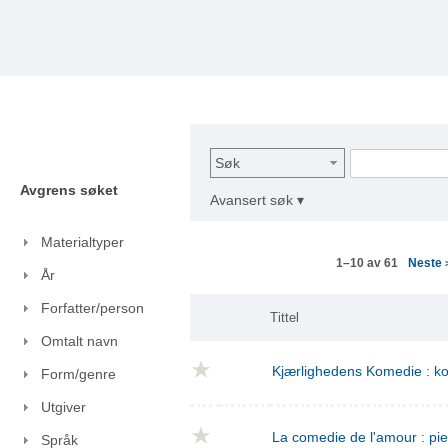
Søk
Avgrens søket
Avansert søk ▾
Materialtyper
Neste
1–10 av 61
År
Forfatter/person
Tittel
Omtalt navn
Kjærlighedens Komedie : kom
Form/genre
Utgiver
La comedie de l'amour : pie
Språk