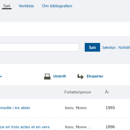
Søk
Verkliste
Om bibliografien
Søk
Søketips
Nullstill
Utskrift
Eksporter
>>
Forfatter/person
År
edie i tre akter
1993
Ibsen, Henrik
ce en trois actes et en vers
1896
Ibsen, Henrik ...