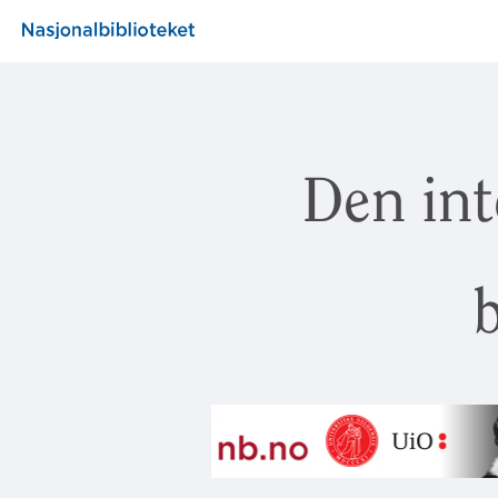
Den int
b