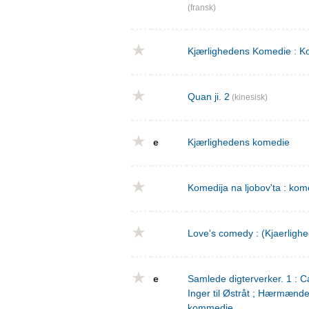
(fransk)
Kjærlighedens Komedie : Ko
Quan ji. 2
(kinesisk)
e
Kjærlighedens komedie
Komedija na ljobov'ta : komed
Love's comedy : (Kjaerligh
e
Samlede digterverker. 1 : Ca
Inger til Østråt ; Hærmænd
kommedie