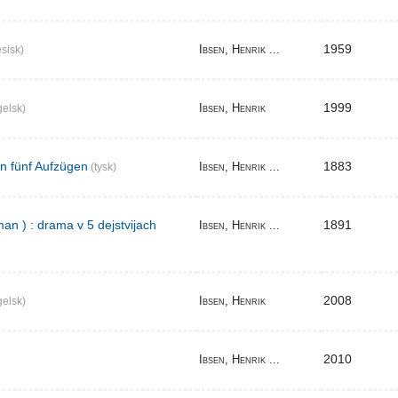
1959
Ibsen, Henrik ...
sisk)
1999
Ibsen, Henrik
elsk)
in fünf Aufzügen
1883
Ibsen, Henrik ...
(tysk)
an ) : drama v 5 dejstvijach
1891
Ibsen, Henrik ...
2008
Ibsen, Henrik
elsk)
2010
Ibsen, Henrik ...