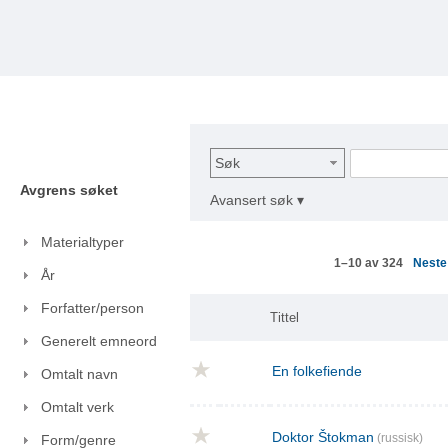
Søk
Avgrens søket
Avansert søk ▾
Materialtyper
Nest
1–10 av 324
År
Forfatter/person
Tittel
Generelt emneord
En folkefiende
Omtalt navn
Omtalt verk
Doktor Štokman
(russisk)
Form/genre