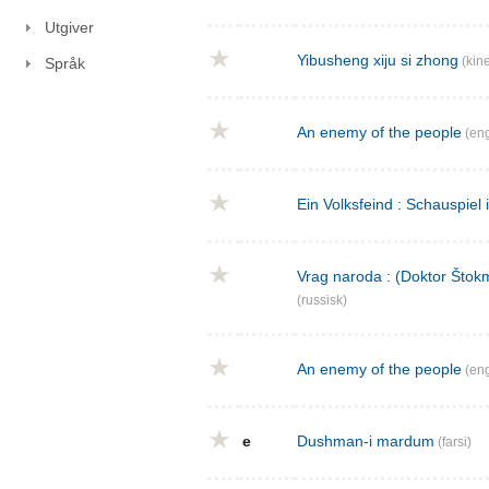
Utgiver
Yibusheng xiju si zhong
(kine
Språk
An enemy of the people
(eng
Ein Volksfeind : Schauspiel 
Vrag naroda : (Doktor Štokm
(russisk)
An enemy of the people
(eng
e
Dushman-i mardum
(farsi)