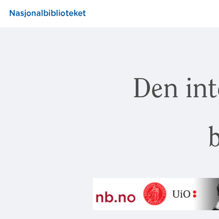
Den int
b