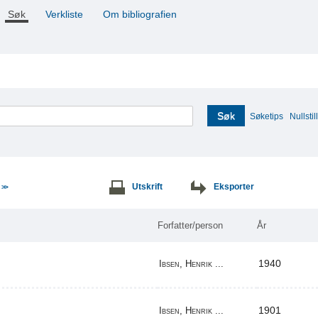
Søk
Verkliste
Om bibliografien
Søk
Søketips
Nullstill
e
Utskrift
Eksporter
>>
Forfatter/person
År
1940
Ibsen, Henrik ...
1901
Ibsen, Henrik ...