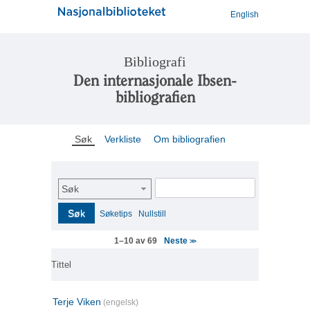
English
Bibliografi
Den internasjonale Ibsen-
bibliografien
Søk
Verkliste
Om bibliografien
Søk
Søk
Søketips
Nullstill
Neste
1–10 av 69
>>
Tittel
Terje Viken
(engelsk)