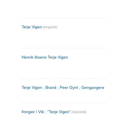
Terje Vigen
(engelsk)
Henrik Ibsens Terje Vigen
Terje Vigen ; Brand ; Peer Gynt ; Gengangere
Þorgeir í Vík : "Terje Vigen"
(islandsk)