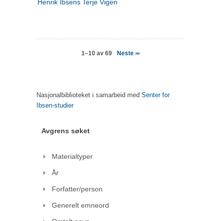
Henrik Ibsens Terje Vigen
Neste
1–10 av 69
>>
Nasjonalbiblioteket i samarbeid med
Senter for
Ibsen-studier
Avgrens søket
Materialtyper
År
Forfatter/person
Generelt emneord