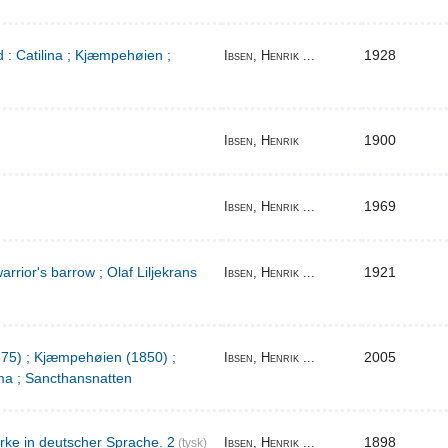
 : Catilina ; Kjæmpehøien ;
1928
Ibsen, Henrik ...
1900
Ibsen, Henrik
1969
Ibsen, Henrik ...
warrior's barrow ; Olaf Liljekrans
1921
Ibsen, Henrik ...
1875) ; Kjæmpehøien (1850) ;
2005
Ibsen, Henrik ...
a ; Sancthansnatten
rke in deutscher Sprache. 2
1898
Ibsen, Henrik ...
(tysk)