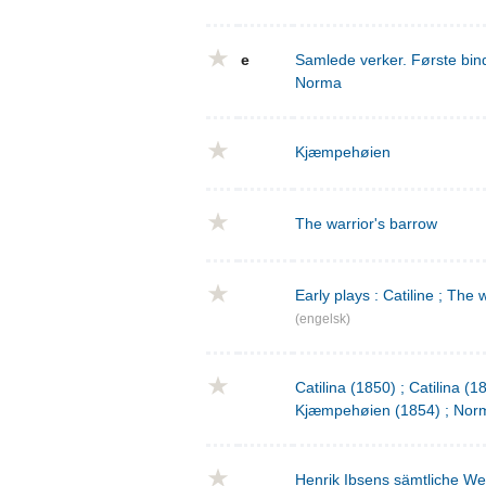
e
Samlede verker. Første bind
Norma
Kjæmpehøien
The warrior's barrow
Early plays : Catiline ; The 
(engelsk)
Catilina (1850) ; Catilina (
Kjæmpehøien (1854) ; Norm
Henrik Ibsens sämtliche We