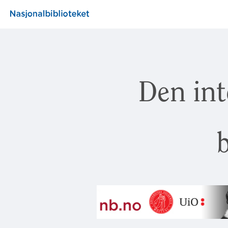
Den int
b