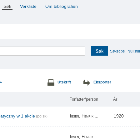
Søk
Verkliste
Om bibliografien
Søk
Søketips
Nullstill
Utskrift
Eksporter
>>
Forfatter/person
År
tyczny w 1 akcie
1920
Ibsen, Henrik ...
(polsk)
Ibsen, Henrik ...