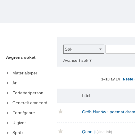
Søk
Avgrens søket
Avansert søk ▾
Materialtyper
Neste
1–10 av 14
År
Forfatter/person
Tittel
Generelt emneord
Grób Hunów : poemat drama
Form/genre
Utgiver
Quan ji
(kinesisk)
Språk