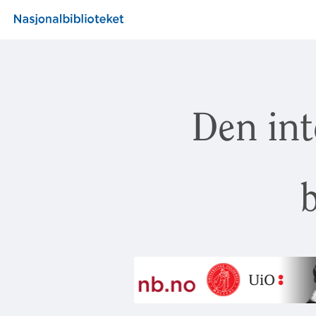
Den int
b