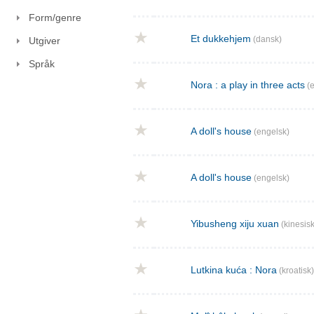
Form/genre
Et dukkehjem
(dansk)
Utgiver
Språk
Nora : a play in three acts
(e
A doll's house
(engelsk)
A doll's house
(engelsk)
Yibusheng xiju xuan
(kinesisk
Lutkina kuća : Nora
(kroatisk)