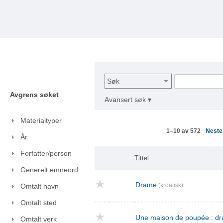
Søk
Avgrens søket
Avansert søk ▾
Materialtyper
Nest
1–10 av 572
År
Forfatter/person
Tittel
Generelt emneord
Drame
(kroatisk)
Omtalt navn
Omtalt sted
Une maison de poupée : dra
Omtalt verk