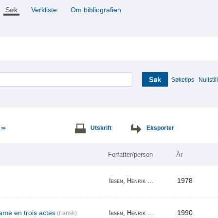
Søk
Verkliste
Om bibliografien
Søk
Søketips
Nullstill
e
Utskrift
Eksporter
>>
Forfatter/person
År
1978
Ibsen, Henrik ...
me en trois actes
1990
Ibsen, Henrik ...
(fransk)