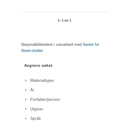
1–1 av 1
Nasjonalbiblioteket i samarbeid med
Senter for
Ibsen-studier
Avgrens søket
Materialtyper
År
Forfatter/person
Utgiver
Språk