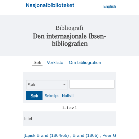
English
Bibliografi
Den internasjonale Ibsen-
bibliografien
Søk
Verkliste
Om bibliografien
Søk
Søk
Søketips
Nullstill
1–1 av 1
Tittel
[Episk Brand (1864/65) ; Brand (1866) ; Peer Gynt (1867)]